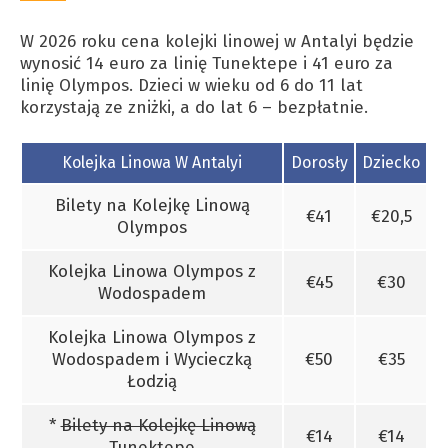
W 2026 roku cena kolejki linowej w Antalyi będzie
wynosić 14 euro za linię Tunektepe i 41 euro za
linię Olympos. Dzieci w wieku od 6 do 11 lat
korzystają ze zniżki, a do lat 6 – bezpłatnie.
Kolejka Linowa W Antalyi
Dorosły
Dziecko
Bilety na Kolejkę Linową
€41
€20,5
Olympos
Kolejka Linowa Olympos z
€45
€30
Wodospadem
Kolejka Linowa Olympos z
Wodospadem i Wycieczką
€50
€35
Łodzią
*
Bilety na Kolejkę Linową
€14
€14
Tunektepe