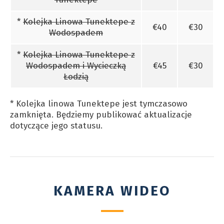
*
Kolejka Linowa Tunektepe z
€40
€30
Wodospadem
*
Kolejka Linowa Tunektepe z
Wodospadem i Wycieczką
€45
€30
Łodzią
* Kolejka linowa Tunektepe jest tymczasowo
zamknięta. Będziemy publikować aktualizacje
dotyczące jego statusu.
KAMERA WIDEO